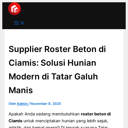
Main
Lewati
Menu
ke
konten
Supplier Roster Beton di
Ciamis: Solusi Hunian
Modern di Tatar Galuh
Manis
Oleh
Admin
/
November 8, 2025
Apakah Anda sedang membutuhkan
roster beton di
Ciamis
untuk menciptakan hunian yang lebih sejuk,
artistik, dan hemat energi? Di tengah suasana Tatar