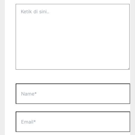
Ketik
di
sini..
Name*
Email*