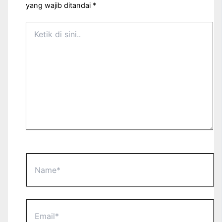
yang wajib ditandai
*
Ketik
di
sini..
Name*
Email*