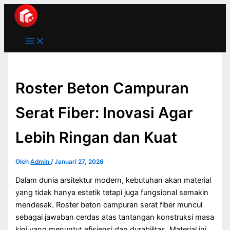
Main
Lewati
Menu
ke
konten
Roster Beton Campuran
Serat Fiber: Inovasi Agar
Lebih Ringan dan Kuat
Oleh
Admin
/
Januari 27, 2026
Dalam dunia arsitektur modern, kebutuhan akan material
yang tidak hanya estetik tetapi juga fungsional semakin
mendesak. Roster beton campuran serat fiber muncul
sebagai jawaban cerdas atas tantangan konstruksi masa
kini yang menuntut efisiensi dan durabilitas. Material ini