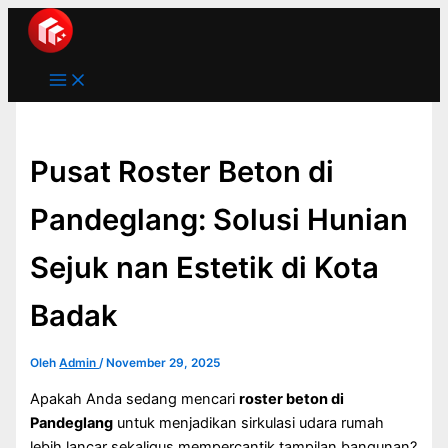
Main
Lewati
Menu
ke
konten
Pusat Roster Beton di
Pandeglang: Solusi Hunian
Sejuk nan Estetik di Kota
Badak
Oleh
Admin
/
November 29, 2025
Apakah Anda sedang mencari
roster beton di
Pandeglang
untuk menjadikan sirkulasi udara rumah
lebih lancar sekaligus mempercantik tampilan bangunan?