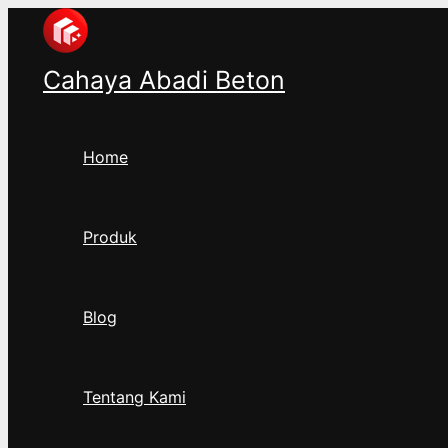
Ketik
Name*
Email*
Lewati
di
ke
sini..
konten
Cahaya Abadi Beton
Home
Produk
Blog
Tentang Kami