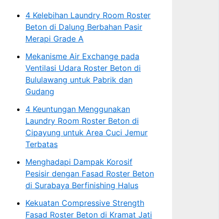
4 Kelebihan Laundry Room Roster
Beton di Dalung Berbahan Pasir
Merapi Grade A
Mekanisme Air Exchange pada
Ventilasi Udara Roster Beton di
Bululawang untuk Pabrik dan
Gudang
4 Keuntungan Menggunakan
Laundry Room Roster Beton di
Cipayung untuk Area Cuci Jemur
Terbatas
Menghadapi Dampak Korosif
Pesisir dengan Fasad Roster Beton
di Surabaya Berfinishing Halus
Kekuatan Compressive Strength
Fasad Roster Beton di Kramat Jati