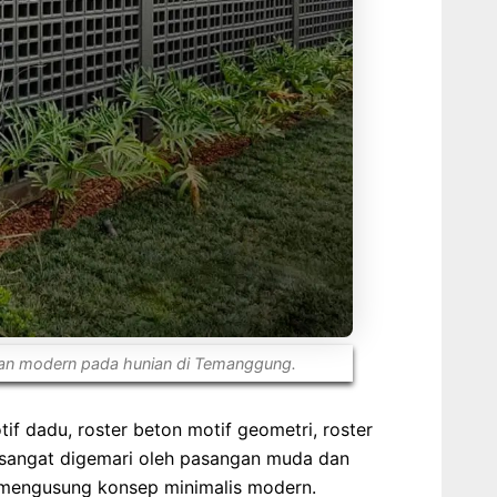
san modern pada hunian di Temanggung.
otif dadu, roster beton motif geometri, roster
ni sangat digemari oleh pasangan muda dan
engusung konsep minimalis modern.