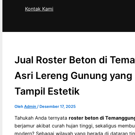
Kontak Kami
Cari
Jual Roster Beton di Tem
Asri Lereng Gunung yang
Tampil Estetik
Oleh
Admin
/
Desember 17, 2025
Tahukah Anda ternyata
roster beton di Temanggun
berjamur akibat curah hujan tinggi, sekaligus membu
modern? Sebagai wilayah yang berada di dataran ti