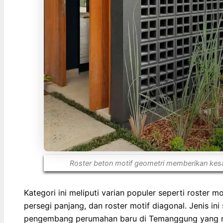
Roster beton motif geometri memberikan ke
Kategori ini meliputi varian populer seperti roster m
persegi panjang, dan roster motif diagonal. Jenis i
pengembang perumahan baru di Temanggung yang m