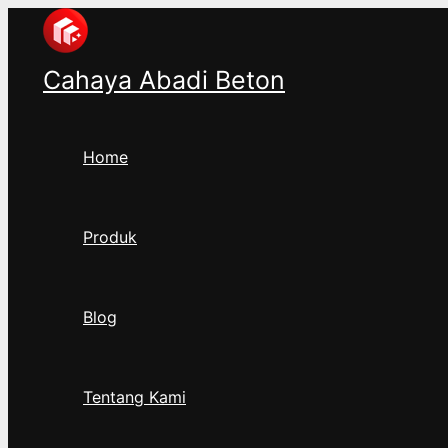
Ketik
Name*
Email*
Lewati
di
ke
sini..
konten
Cahaya Abadi Beton
Home
Produk
Blog
Tentang Kami