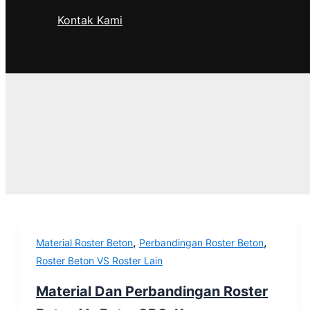
Kontak Kami
Cari
,
,
Material Roster Beton
Perbandingan Roster Beton
Roster Beton VS Roster Lain
Material Dan Perbandingan Roster