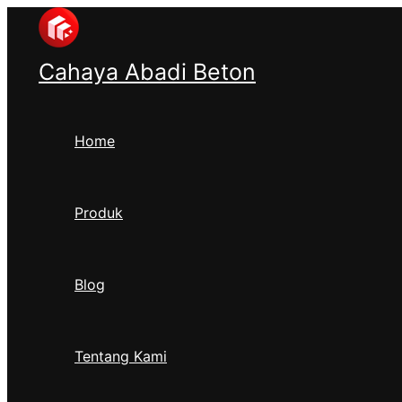
Lewati
ke
konten
Cahaya Abadi Beton
Home
Produk
Blog
Tentang Kami