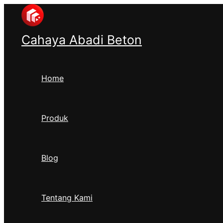
Lewati
ke
konten
Cahaya Abadi Beton
Home
Produk
Blog
Tentang Kami