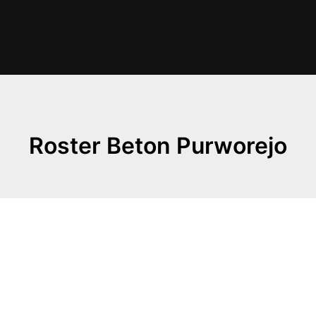
Roster Beton Purworejo