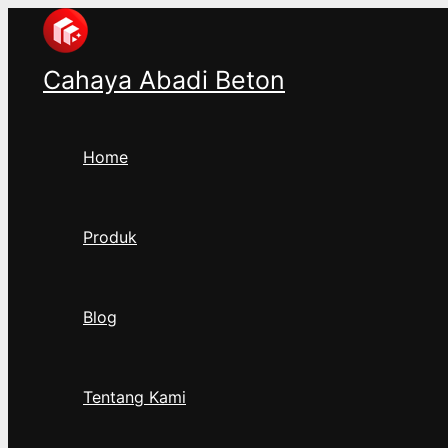
Ketik
Name*
Email*
Lewati
di
ke
sini..
konten
Cahaya Abadi Beton
Home
Produk
Blog
Tentang Kami