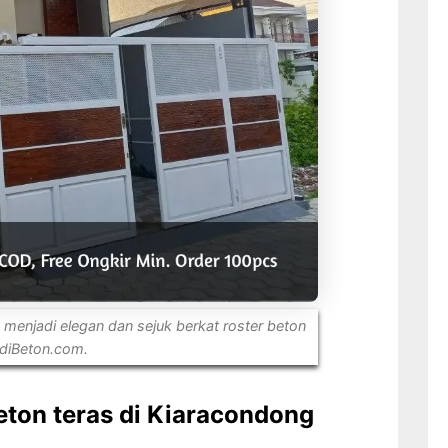
 menjadi elegan dan sejuk berkat roster beton
diBeton.com.
eton teras di Kiaracondong