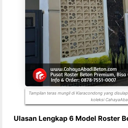
Tampilan teras mungil di Kiaracondong yang disulap
koleksi CahayaAba
Ulasan Lengkap 6 Model Roster B