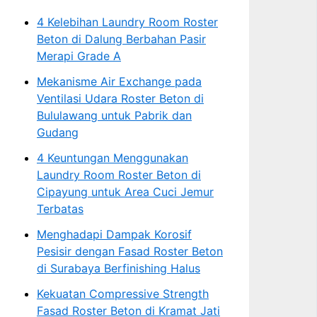
4 Kelebihan Laundry Room Roster
Beton di Dalung Berbahan Pasir
Merapi Grade A
Mekanisme Air Exchange pada
Ventilasi Udara Roster Beton di
Bululawang untuk Pabrik dan
Gudang
4 Keuntungan Menggunakan
Laundry Room Roster Beton di
Cipayung untuk Area Cuci Jemur
Terbatas
Menghadapi Dampak Korosif
Pesisir dengan Fasad Roster Beton
di Surabaya Berfinishing Halus
Kekuatan Compressive Strength
Fasad Roster Beton di Kramat Jati